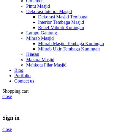
Ornamen
Pintu Masjid
Dekorasi Interior Masjid
Dekorasi Masjid Tembaga
Interior Tembaga Masjid
Relief Mihrab Kuningan
Lampu Gantung
Mihrab Masjid
Mihrab Masjid Tembaga Kuningan
Mihrab Ukir Tembaga Kuningan
Hiasan
Makara Masjid
Mahkota Pilar Masjid
Blog
Portfolio
Contact us
Shopping cart
close
Summer 25% discount on all last year's products home decor
Sign in
close