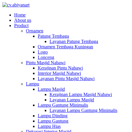
Home
About us
Product
Ornamen
Patung Tembaga
Layanan Patung Tembaga
Ornamen Tembaga Kuningan
Logo
Lonceng
Pintu Masjid Nabawi
Kerajinan Pintu Nabawi
Interior Masjid Nabawi
Layanan Pintu Masjid Nabawi
Lampu
Lampu Masjid
Kerajinan Lampu Masjid Nabawi
Layanan Lampu Masjid
Lampu Gantung Minimalis
Layanan Lampu Gantung Minimalis
Lampu Dinding
Lampu Gantung
Lampu Hias
Dekorasi Interior Masjid