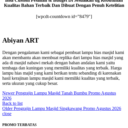
Bisa Custom Pesanan & Budget Di Sesuaikan dg Kebutuhan
Kualitas Bahan Terbaik Dan Dibuat Dengan Penuh Ketelitian
[wpcdt-countdown id=”8479″]
Abiyan ART
Dengan pengalaman kami sebagai pembuat lampu hias masjid kami
akan membantu akan membuat replika dari lampu hias masjid yang
ada di masjid nabawi mekah dengan bahan andalan kami yaitu
tembaga dan kuningan yang memiliki kualitas yang terbaik. Harga
lampu hias majid yang kami berikan tentu sebanding di karenakan
hasil kerajinan lampu masjid kami memiliki kualitas yang terbaik,
serta ukuran yang cukup besar.
Newer
Pengrajin Lampu Masjid Tanah Bumbu Promo Agustus
2026
Back to list
Older
Pengrajin Lampu Masjid Singkawang Promo Agustus 2026
close
PROMO TERBATAS