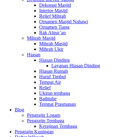
Dekorasi Masjid
Interior Masjid
Relief Mihrab
Ornamen Masjid Nabawi
Ornamen Tiang
Rak Alqur’an
Mihrab Masjid
Mihrab Masjid
Mihrab Ukir
Hiasan
Hiasan Dinding
Layanan Hiasan Dinding
Hiasan Rumah
Huruf Timbul
Tempat Air
Relief
Ukiran tembaga
Bathtube
Tempat Prasmanan
Blog
Pengrajin Logam
Pengrajin Tembaga
Kerajinan Tembaga
Pengrajin Kuningan