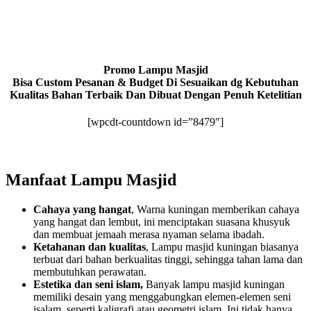
Promo Lampu Masjid
Bisa Custom Pesanan & Budget Di Sesuaikan dg Kebutuhan
Kualitas Bahan Terbaik Dan Dibuat Dengan Penuh Ketelitian
[wpcdt-countdown id=”8479″]
Manfaat Lampu Masjid
Cahaya yang hangat
, Warna kuningan memberikan cahaya
yang hangat dan lembut, ini menciptakan suasana khusyuk
dan membuat jemaah merasa nyaman selama ibadah.
Ketahanan dan kualitas
, Lampu masjid kuningan biasanya
terbuat dari bahan berkualitas tinggi, sehingga tahan lama dan
membutuhkan perawatan.
Estetika dan seni islam,
Banyak lampu masjid kuningan
memiliki desain yang menggabungkan elemen-elemen seni
isalam, seperti kaligrafi atau geometri islam. Ini tidak hanya