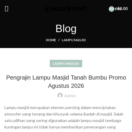
Summer 25% discount on all last year's products home decor
/
$
0.00
0
ITEMS
Blog
HOME
LAMPU MASJID
LAMPU MASJID
Pengrajin Lampu Masjid Tanah Bumbu Promo
Agustus 2026
Admin
Lampu masjid merupakan elemen penting dalam menciptakan
atmosfer yang tenang dan khusyuk selama ibadah di masjid. Salah
satu pilihan yang sering digunakan adalah lampu masjid tembaga
kuningan lampu ini tidak hanya memberikan penerangan yang