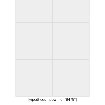
[wpcdt-countdown id=”8479″]