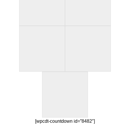
[wpcdt-countdown id=”8482″]