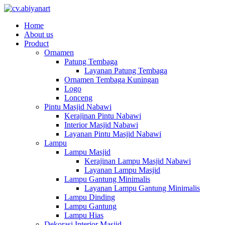
Home
About us
Product
Ornamen
Patung Tembaga
Layanan Patung Tembaga
Ornamen Tembaga Kuningan
Logo
Lonceng
Pintu Masjid Nabawi
Kerajinan Pintu Nabawi
Interior Masjid Nabawi
Layanan Pintu Masjid Nabawi
Lampu
Lampu Masjid
Kerajinan Lampu Masjid Nabawi
Layanan Lampu Masjid
Lampu Gantung Minimalis
Layanan Lampu Gantung Minimalis
Lampu Dinding
Lampu Gantung
Lampu Hias
Dekorasi Interior Masjid