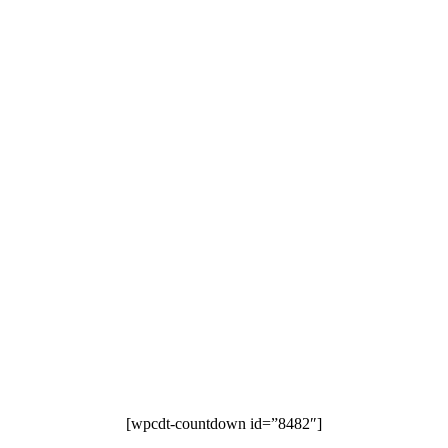
[wpcdt-countdown id=”8482″]