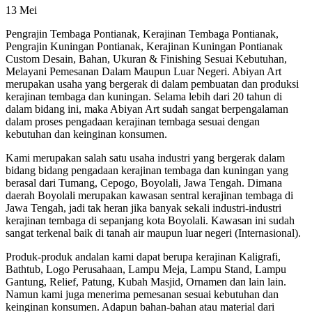
13
Mei
Pengrajin Tembaga Pontianak, Kerajinan Tembaga Pontianak,
Pengrajin Kuningan Pontianak, Kerajinan Kuningan Pontianak
Custom Desain, Bahan, Ukuran & Finishing Sesuai Kebutuhan,
Melayani Pemesanan Dalam Maupun Luar Negeri. Abiyan Art
merupakan usaha yang bergerak di dalam pembuatan dan produksi
kerajinan tembaga dan kuningan. Selama lebih dari 20 tahun di
dalam bidang ini, maka Abiyan Art sudah sangat berpengalaman
dalam proses pengadaan kerajinan tembaga sesuai dengan
kebutuhan dan keinginan konsumen.
Kami merupakan salah satu usaha industri yang bergerak dalam
bidang bidang pengadaan kerajinan tembaga dan kuningan yang
berasal dari Tumang, Cepogo, Boyolali, Jawa Tengah. Dimana
daerah Boyolali merupakan kawasan sentral kerajinan tembaga di
Jawa Tengah, jadi tak heran jika banyak sekali industri-industri
kerajinan tembaga di sepanjang kota Boyolali. Kawasan ini sudah
sangat terkenal baik di tanah air maupun luar negeri (Internasional).
Produk-produk andalan kami dapat berupa kerajinan Kaligrafi,
Bathtub, Logo Perusahaan, Lampu Meja, Lampu Stand, Lampu
Gantung, Relief, Patung, Kubah Masjid, Ornamen dan lain lain.
Namun kami juga menerima pemesanan sesuai kebutuhan dan
keinginan konsumen. Adapun bahan-bahan atau material dari