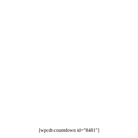
[wpcdt-countdown id=”8481″]