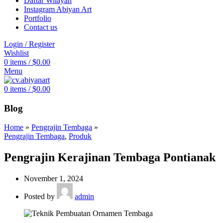
Daftar Wilayah
Instagram Abiyan Art
Portfolio
Contact us
Login / Register
Wishlist
0
items
/
$
0.00
Menu
0
items
/
$
0.00
Blog
Home
»
Pengrajin Tembaga
»
Pengrajin Tembaga
,
Produk
Pengrajin Kerajinan Tembaga Pontianak
November 1, 2024
Posted by
admin