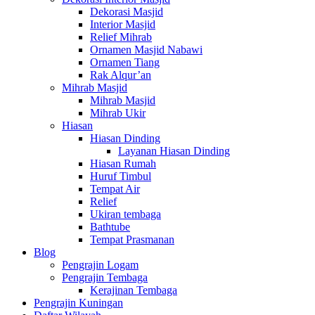
Dekorasi Masjid
Interior Masjid
Relief Mihrab
Ornamen Masjid Nabawi
Ornamen Tiang
Rak Alqur’an
Mihrab Masjid
Mihrab Masjid
Mihrab Ukir
Hiasan
Hiasan Dinding
Layanan Hiasan Dinding
Hiasan Rumah
Huruf Timbul
Tempat Air
Relief
Ukiran tembaga
Bathtube
Tempat Prasmanan
Blog
Pengrajin Logam
Pengrajin Tembaga
Kerajinan Tembaga
Pengrajin Kuningan