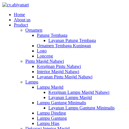
Home
About us
Product
Ornamen
Patung Tembaga
Layanan Patung Tembaga
Ornamen Tembaga Kuningan
Logo
Lonceng
Pintu Masjid Nabawi
Kerajinan Pintu Nabawi
Interior Masjid Nabawi
Layanan Pintu Masjid Nabawi
Lampu
Lampu Masjid
Kerajinan Lampu Masjid Nabawi
Layanan Lampu Masjid
Lampu Gantung Minimalis
Layanan Lampu Gantung Minimalis
Lampu Dinding
Lampu Gantung
Lampu Hias
Dekorasi Interior Masjid