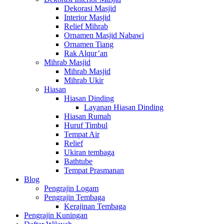
Dekorasi Masjid
Interior Masjid
Relief Mihrab
Ornamen Masjid Nabawi
Ornamen Tiang
Rak Alqur’an
Mihrab Masjid
Mihrab Masjid
Mihrab Ukir
Hiasan
Hiasan Dinding
Layanan Hiasan Dinding
Hiasan Rumah
Huruf Timbul
Tempat Air
Relief
Ukiran tembaga
Bathtube
Tempat Prasmanan
Blog
Pengrajin Logam
Pengrajin Tembaga
Kerajinan Tembaga
Pengrajin Kuningan