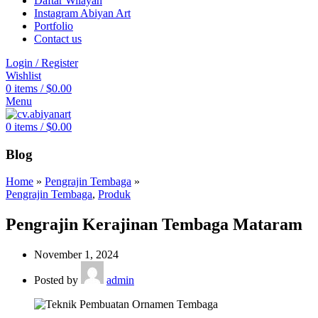
Daftar Wilayah
Instagram Abiyan Art
Portfolio
Contact us
Login / Register
Wishlist
0
items
/
$
0.00
Menu
0
items
/
$
0.00
Blog
Home
»
Pengrajin Tembaga
»
Pengrajin Tembaga
,
Produk
Pengrajin Kerajinan Tembaga Mataram
November 1, 2024
Posted by
admin