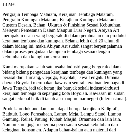
13
Mei
Pengrajin Tembaga Mataram, Kerajinan Tembaga Mataram,
Pengrajin Kuningan Mataram, Kerajinan Kuningan Mataram
Custom Desain, Bahan, Ukuran & Finishing Sesuai Kebutuhan,
Melayani Pemesanan Dalam Maupun Luar Negeri. Abiyan Art
merupakan usaha yang bergerak di dalam pembuatan dan produksi
kerajinan tembaga dan kuningan. Selama lebih dari 20 tahun di
dalam bidang ini, maka Abiyan Art sudah sangat berpengalaman
dalam proses pengadaan kerajinan tembaga sesuai dengan
kebutuhan dan keinginan konsumen.
Kami merupakan salah satu usaha industri yang bergerak dalam
bidang bidang pengadaan kerajinan tembaga dan kuningan yang
berasal dari Tumang, Cepogo, Boyolali, Jawa Tengah. Dimana
daerah Boyolali merupakan kawasan sentral kerajinan tembaga di
Jawa Tengah, jadi tak heran jika banyak sekali industri-industri
kerajinan tembaga di sepanjang kota Boyolali. Kawasan ini sudah
sangat terkenal baik di tanah air maupun luar negeri (Internasional).
Produk-produk andalan kami dapat berupa kerajinan Kaligrafi,
Bathtub, Logo Perusahaan, Lampu Meja, Lampu Stand, Lampu
Gantung, Relief, Patung, Kubah Masjid, Ornamen dan lain lain.
Namun kami juga menerima pemesanan sesuai kebutuhan dan
keinginan konsumen. Adapun bahan-bahan atau material dari