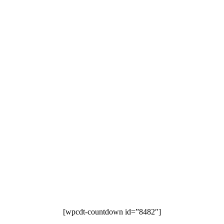
[wpcdt-countdown id=”8482″]