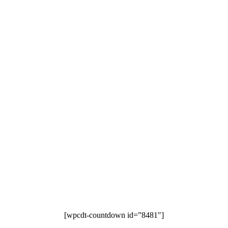
[wpcdt-countdown id=”8481″]