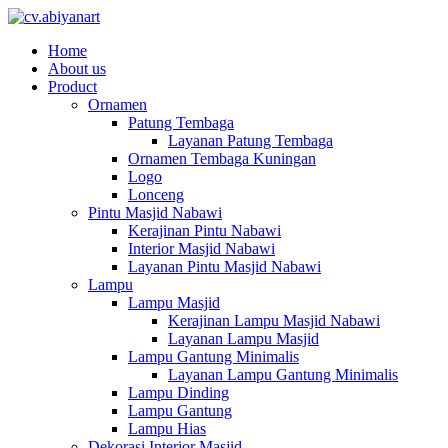
Home
About us
Product
Ornamen
Patung Tembaga
Layanan Patung Tembaga
Ornamen Tembaga Kuningan
Logo
Lonceng
Pintu Masjid Nabawi
Kerajinan Pintu Nabawi
Interior Masjid Nabawi
Layanan Pintu Masjid Nabawi
Lampu
Lampu Masjid
Kerajinan Lampu Masjid Nabawi
Layanan Lampu Masjid
Lampu Gantung Minimalis
Layanan Lampu Gantung Minimalis
Lampu Dinding
Lampu Gantung
Lampu Hias
Dekorasi Interior Masjid