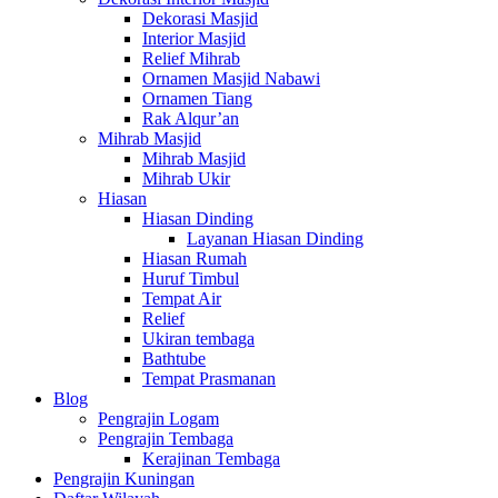
Dekorasi Masjid
Interior Masjid
Relief Mihrab
Ornamen Masjid Nabawi
Ornamen Tiang
Rak Alqur’an
Mihrab Masjid
Mihrab Masjid
Mihrab Ukir
Hiasan
Hiasan Dinding
Layanan Hiasan Dinding
Hiasan Rumah
Huruf Timbul
Tempat Air
Relief
Ukiran tembaga
Bathtube
Tempat Prasmanan
Blog
Pengrajin Logam
Pengrajin Tembaga
Kerajinan Tembaga
Pengrajin Kuningan