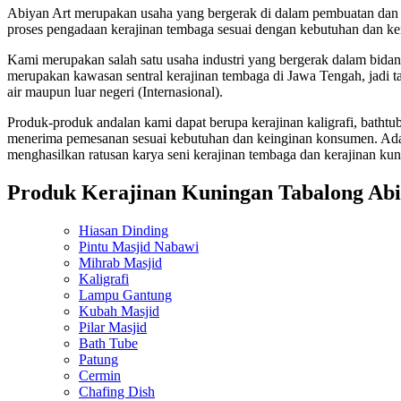
Abiyan Art merupakan usaha yang bergerak di dalam pembuatan dan p
proses pengadaan kerajinan tembaga sesuai dengan kebutuhan dan k
Kami merupakan salah satu usaha industri yang bergerak dalam bida
merupakan kawasan sentral kerajinan tembaga di Jawa Tengah, jadi tak
air maupun luar negeri (Internasional).
Produk-produk andalan kami dapat berupa kerajinan kaligrafi, bathtub
menerima pemesanan sesuai kebutuhan dan keinginan konsumen. Adapu
menghasilkan ratusan karya seni kerajinan tembaga dan kerajinan ku
Produk Kerajinan Kuningan Tabalong Abi
Hiasan Dinding
Pintu Masjid Nabawi
Mihrab Masjid
Kaligrafi
Lampu Gantung
Kubah Masjid
Pilar Masjid
Bath Tube
Patung
Cermin
Chafing Dish