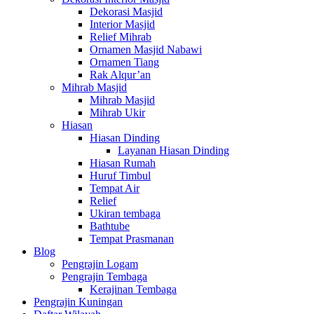
Dekorasi Masjid
Interior Masjid
Relief Mihrab
Ornamen Masjid Nabawi
Ornamen Tiang
Rak Alqur’an
Mihrab Masjid
Mihrab Masjid
Mihrab Ukir
Hiasan
Hiasan Dinding
Layanan Hiasan Dinding
Hiasan Rumah
Huruf Timbul
Tempat Air
Relief
Ukiran tembaga
Bathtube
Tempat Prasmanan
Blog
Pengrajin Logam
Pengrajin Tembaga
Kerajinan Tembaga
Pengrajin Kuningan