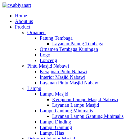
Home
About us
Product
Ornamen
Patung Tembaga
Layanan Patung Tembaga
Ornamen Tembaga Kuningan
Logo
Lonceng
Pintu Masjid Nabawi
Kerajinan Pintu Nabawi
Interior Masjid Nabawi
Layanan Pintu Masjid Nabawi
Lampu
Lampu Masjid
Kerajinan Lampu Masjid Nabawi
Layanan Lampu Masjid
Lampu Gantung Minimalis
Layanan Lampu Gantung Minimalis
Lampu Dinding
Lampu Gantung
Lampu Hias
Dekorasi Interior Masjid