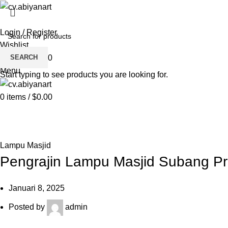
HOME
ABOUT US
PRODUCT
BL
Login / Register
Wishlist
SEARCH
0
items
/
$
0.00
Menu
Start typing to see products you are looking for.
0
items
/
$
0.00
Blog
HOME
LAMPU MASJID
Lampu Masjid
Pengrajin Lampu Masjid Subang P
Januari 8, 2025
Posted by
admin