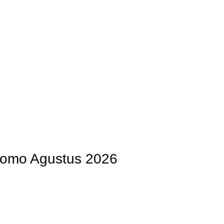
OG
PENGRAJIN KUNINGAN
DAFTAR WILAYAH
INSTAGRAM AB
romo Agustus 2026