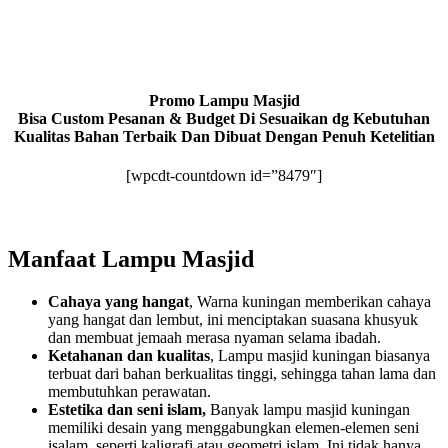
Promo Lampu Masjid
Bisa Custom Pesanan & Budget Di Sesuaikan dg Kebutuhan
Kualitas Bahan Terbaik Dan Dibuat Dengan Penuh Ketelitian
[wpcdt-countdown id=”8479″]
Manfaat Lampu Masjid
Cahaya yang hangat
, Warna kuningan memberikan cahaya
yang hangat dan lembut, ini menciptakan suasana khusyuk
dan membuat jemaah merasa nyaman selama ibadah.
Ketahanan dan kualitas
, Lampu masjid kuningan biasanya
terbuat dari bahan berkualitas tinggi, sehingga tahan lama dan
membutuhkan perawatan.
Estetika dan seni islam,
Banyak lampu masjid kuningan
memiliki desain yang menggabungkan elemen-elemen seni
isalam, seperti kaligrafi atau geometri islam. Ini tidak hanya