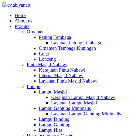
Home
About us
Product
Ornamen
Patung Tembaga
Layanan Patung Tembaga
Ornamen Tembaga Kuningan
Logo
Lonceng
Pintu Masjid Nabawi
Kerajinan Pintu Nabawi
Interior Masjid Nabawi
Layanan Pintu Masjid Nabawi
Lampu
Lampu Masjid
Kerajinan Lampu Masjid Nabawi
Layanan Lampu Masjid
Lampu Gantung Minimalis
Layanan Lampu Gantung Minimalis
Lampu Dinding
Lampu Gantung
Lampu Hias
Dekorasi Interior Masjid