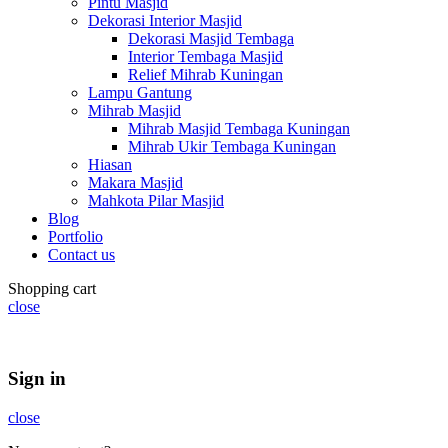
Pintu Masjid
Dekorasi Interior Masjid
Dekorasi Masjid Tembaga
Interior Tembaga Masjid
Relief Mihrab Kuningan
Lampu Gantung
Mihrab Masjid
Mihrab Masjid Tembaga Kuningan
Mihrab Ukir Tembaga Kuningan
Hiasan
Makara Masjid
Mahkota Pilar Masjid
Blog
Portfolio
Contact us
Shopping cart
close
Summer 25% discount on all last year's products home decor
Sign in
close