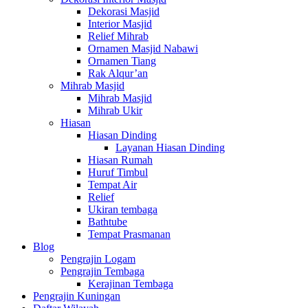
Dekorasi Masjid
Interior Masjid
Relief Mihrab
Ornamen Masjid Nabawi
Ornamen Tiang
Rak Alqur’an
Mihrab Masjid
Mihrab Masjid
Mihrab Ukir
Hiasan
Hiasan Dinding
Layanan Hiasan Dinding
Hiasan Rumah
Huruf Timbul
Tempat Air
Relief
Ukiran tembaga
Bathtube
Tempat Prasmanan
Blog
Pengrajin Logam
Pengrajin Tembaga
Kerajinan Tembaga
Pengrajin Kuningan