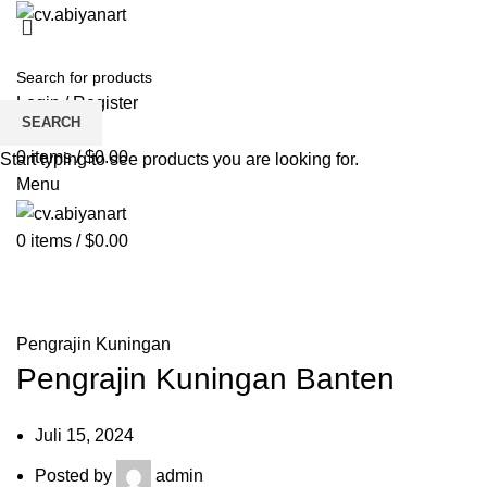
HOME
ABOUT US
PRODUCT
BLOG
PENGRAJIN KUNINGAN
DAFTAR WILAYAH
INSTAGRAM ABIYAN ART
PORTFOLIO
CONTACT US
Login / Register
SEARCH
Wishlist
0
items
/
$
0.00
Start typing to see products you are looking for.
Menu
0
items
/
$
0.00
Blog
HOME
PENGRAJIN KUNINGAN
Pengrajin Kuningan
Pengrajin Kuningan Banten
Juli 15, 2024
Posted by
admin