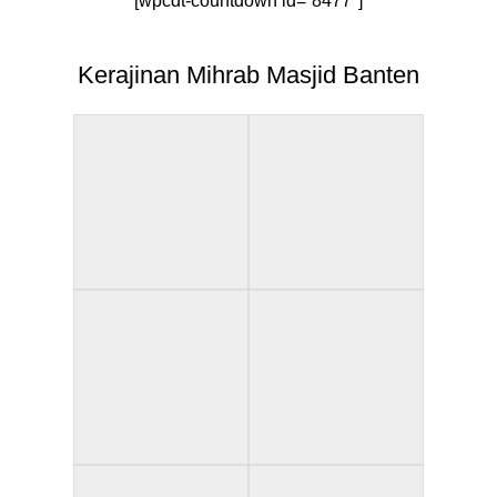
[wpcdt-countdown id=”8477″]
Kerajinan Mihrab Masjid Banten