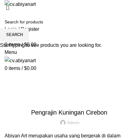
HOME
ABOUT US
PRODUCT
BLOG
PENGRAJIN KUNINGAN
DAFTAR WILAYAH
INSTAGRAM ABIYAN ART
PORTFOLIO
CONTACT US
Login / Register
SEARCH
Wishlist
0
items
/
$
0.00
Start typing to see products you are looking for.
Menu
0
items
/
$
0.00
Blog
HOME
PENGRAJIN KUNINGAN
PENGRAJIN KUNINGAN
Pengrajin Kuningan Cirebon
Admin
Abiyan Art merupakan usaha yang bergerak di dalam