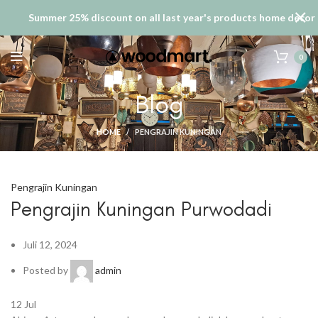
Summer 25% discount on all last year's products home decor
0
Blog
HOME
PENGRAJIN KUNINGAN
Pengrajin Kuningan
Pengrajin Kuningan Purwodadi
Juli 12, 2024
Posted by
admin
12
Jul