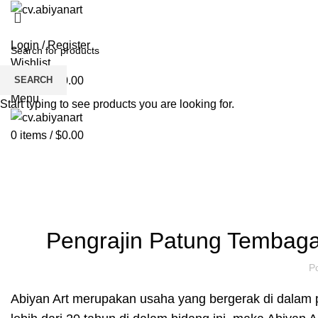
HOME
ABOUT US
PRODUCT
BL
Login / Register
Wishlist
SEARCH
0
items
/
$
0.00
Menu
Start typing to see products you are looking for.
0
items
/
$
0.00
Blog
HOME
PATUNG TEMBAGA
Pengrajin Patung Tembag
P
Abiyan Art merupakan usaha yang bergerak di dalam