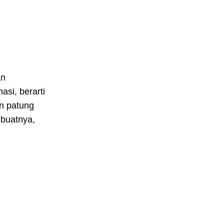
an
asi, berarti
an patung
mbuatnya,