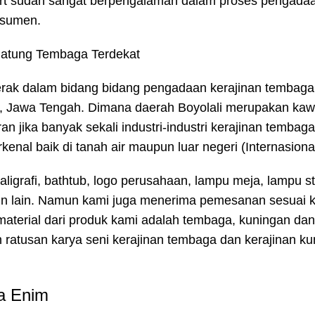
n Art sudah sangat berpengalaman dalam proses pengadaa
nsumen.
erak dalam bidang bidang pengadaan kerajinan tembaga
li, Jawa Tengah. Dimana daerah Boyolali merupakan ka
an jika banyak sekali industri-industri kerajinan tembaga
enal baik di tanah air maupun luar negeri (Internasional
ligrafi, bathtub, logo perusahaan, lampu meja, lampu s
lain lain. Namun kami juga menerima pemesanan sesuai 
aterial dari produk kami adalah tembaga, kuningan da
an ratusan karya seni kerajinan tembaga dan kerajinan k
a Enim