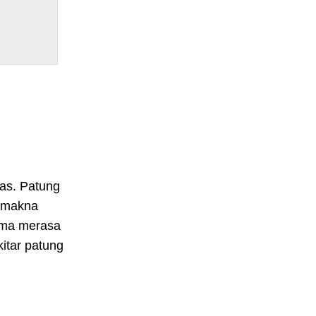
tas. Patung
i makna
gama merasa
itar patung