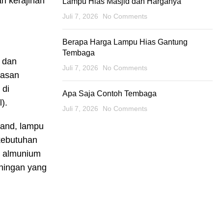
n kerajinan
Lampu Hias Masjid dan Harganya
Juli 7, 2026
No Comments
Berapa Harga Lampu Hias Gantung
Tembaga
 dan
Juli 7, 2026
No Comments
wasan
 di
Apa Saja Contoh Tembaga
).
Juli 7, 2026
No Comments
tand, lampu
kebutuhan
n almunium
uningan yang