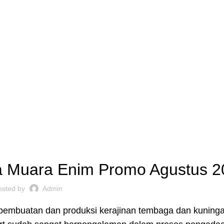
OG
PENGRAJIN KUNINGAN
DAFTAR WILAYAH
INSTAGRAM AB
PATUNG TEMBAGA
a Muara Enim Promo Agustus 2
osted by
Admin
 pembuatan dan produksi kerajinan tembaga dan kuning