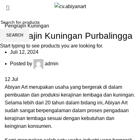
Blog
/
$
0.00
0
items
HOME
PENGRAJIN KUNINGAN
Pengrajin Kuningan
Pengrajin Kuningan Purbalingga
SEARCH
Start typing to see products you are looking for.
Juli 12, 2024
Posted by
admin
12
Jul
Abiyan Art merupakan usaha yang bergerak di dalam
pembuatan dan produksi kerajinan tembaga dan kuningan.
Selama lebih dari 20 tahun dalam bidang ini, Abiyan Art
sudah sangat berpengalaman dalam proses pengadaan
kerajinan tembaga sesuai dengan kebutuhan dan
keinginan konsumen.