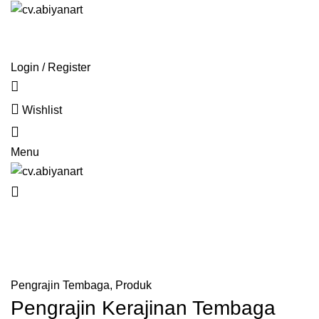
Summer 25% discount on all last year's products ho
HOME
ABOUT US
PRODUCT
BLOG
PENGRAJIN KUNINGAN
DAFTAR WILAYAH
INSTAGRAM ABIYAN ART
PORTFOLIO
CONTACT US
Login / Register
Wishlist
0
Menu
Blog
0
HOME
PENGRAJIN TEMBAGA
Pengrajin Tembaga
,
Produk
Pengrajin Kerajinan Tembaga