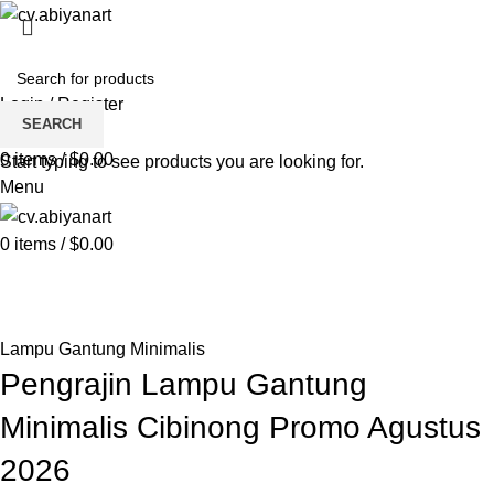
HOME
ABOUT US
PRODUCT
BLOG
PENGRAJIN KUNINGAN
DAFTAR WILAYAH
INSTAGRAM ABIYAN ART
PORTFOLIO
CONTACT US
Login / Register
SEARCH
Wishlist
0
items
/
$
0.00
Start typing to see products you are looking for.
Menu
0
items
/
$
0.00
Blog
HOME
LAMPU GANTUNG MINIMALIS
Lampu Gantung Minimalis
Pengrajin Lampu Gantung
Minimalis Cibinong Promo Agustus
2026