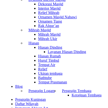
Dekorasi Masjid
Interior Masjid
Relief Mihrab
Ornamen Masjid Nabawi
Ornamen Tiang
Rak Alqur’an
Mihrab Masjid
Mihrab Masjid
Mihrab Ukir
Hiasan
Hiasan Dinding
Layanan Hiasan Dinding
Hiasan Rumah
Huruf Timbul
Tempat Air
Relief
Ukiran tembaga
Bathtube
Tempat Prasmanan
Blog
Pengrajin Logam
Pengrajin Tembaga
Kerajinan Tembaga
Pengrajin Kuningan
Daftar Wilayah