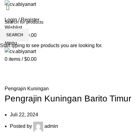
HOME
ABOUT US
PRODUCT
BL
Login / Register
Wishlist
SEARCH
0
items
/
$
0.00
Menu
Start typing to see products you are looking for.
0
items
/
$
0.00
Blog
HOME
PENGRAJIN KUNINGAN
Pengrajin Kuningan
Pengrajin Kuningan Barito Timur
Juli 22, 2024
Posted by
admin