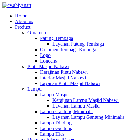
Home
About us
Product
Ornamen
Patung Tembaga
Layanan Patung Tembaga
Ornamen Tembaga Kuningan
Logo
Lonceng
Pintu Masjid Nabawi
Kerajinan Pintu Nabawi
Interior Masjid Nabawi
Layanan Pintu Masjid Nabawi
Lampu
Lampu Masjid
Kerajinan Lampu Masjid Nabawi
Layanan Lampu Masjid
Lampu Gantung Minimalis
Layanan Lampu Gantung Minimalis
Lampu Dinding
Lampu Gantung
Lampu Hias
Dekorasi Interior Masjid