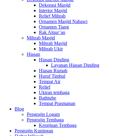
Dekorasi Masjid
Interior Masjid
Relief Mihrab
Ornamen Masjid Nabawi
Ornamen Tiang
Rak Alqur’an
Mihrab Masjid
Mihrab Masjid
Mihrab Ukir
Hiasan
Hiasan Dinding
Layanan Hiasan Dinding
Hiasan Rumah
Huruf Timbul
Tempat Air
Relief
Ukiran tembaga
Bathtube
Tempat Prasmanan
Blog
Pengrajin Logam
Pengrajin Tembaga
Kerajinan Tembaga
Pengrajin Kuningan