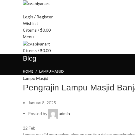
HOME
ABOUT US
PRODUCT
BL
Login / Register
Wishlist
0
items
/
$
0.00
Menu
0
items
/
$
0.00
Blog
HOME
LAMPU MASJID
Lampu Masjid
Pengrajin Lampu Masjid Ban
Januari 8, 2025
Posted by
admin
22
Feb
Lampu masjid merupakan elemen penting dalam menciptakan a