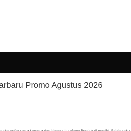
OG
PENGRAJIN KUNINGAN
DAFTAR WILAYAH
INSTAGRAM AB
jarbaru Promo Agustus 2026
tmosfer yang tenang dan khusyuk selama ibadah di masjid. Salah satu p