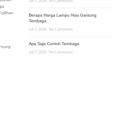
Juli 7, 2026
No Comments
uga
pilihan
Berapa Harga Lampu Hias Gantung
Tembaga
Juli 7, 2026
No Comments
Apa Saja Contoh Tembaga
antung
Juli 7, 2026
No Comments