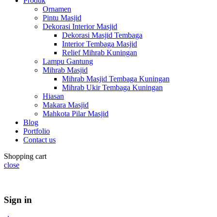
Produk
Ornamen
Pintu Masjid
Dekorasi Interior Masjid
Dekorasi Masjid Tembaga
Interior Tembaga Masjid
Relief Mihrab Kuningan
Lampu Gantung
Mihrab Masjid
Mihrab Masjid Tembaga Kuningan
Mihrab Ukir Tembaga Kuningan
Hiasan
Makara Masjid
Mahkota Pilar Masjid
Blog
Portfolio
Contact us
Shopping cart
close
Summer 25% discount on all last year's products home decor
Sign in