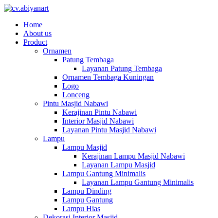
Home
About us
Product
Ornamen
Patung Tembaga
Layanan Patung Tembaga
Ornamen Tembaga Kuningan
Logo
Lonceng
Pintu Masjid Nabawi
Kerajinan Pintu Nabawi
Interior Masjid Nabawi
Layanan Pintu Masjid Nabawi
Lampu
Lampu Masjid
Kerajinan Lampu Masjid Nabawi
Layanan Lampu Masjid
Lampu Gantung Minimalis
Layanan Lampu Gantung Minimalis
Lampu Dinding
Lampu Gantung
Lampu Hias
Dekorasi Interior Masjid