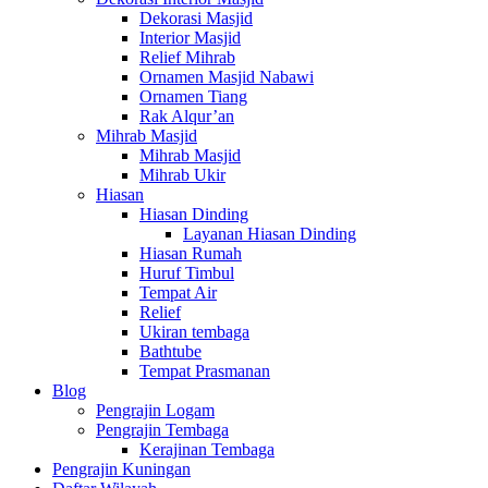
Dekorasi Masjid
Interior Masjid
Relief Mihrab
Ornamen Masjid Nabawi
Ornamen Tiang
Rak Alqur’an
Mihrab Masjid
Mihrab Masjid
Mihrab Ukir
Hiasan
Hiasan Dinding
Layanan Hiasan Dinding
Hiasan Rumah
Huruf Timbul
Tempat Air
Relief
Ukiran tembaga
Bathtube
Tempat Prasmanan
Blog
Pengrajin Logam
Pengrajin Tembaga
Kerajinan Tembaga
Pengrajin Kuningan