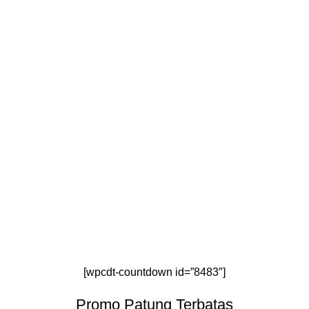
[wpcdt-countdown id=”8483″]
Promo Patung Terbatas