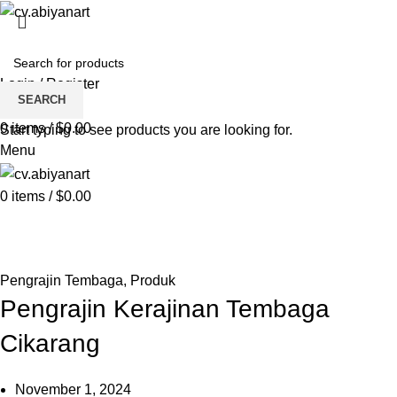
HOME
ABOUT US
PRODUCT
BLOG
PENGRAJIN KUNINGAN
DAFTAR WILAYAH
INSTAGRAM ABIYAN ART
PORTFOLIO
CONTACT US
Login / Register
SEARCH
Wishlist
0
items
/
$
0.00
Start typing to see products you are looking for.
Menu
0
items
/
$
0.00
Blog
HOME
PENGRAJIN TEMBAGA
Pengrajin Tembaga
,
Produk
Pengrajin Kerajinan Tembaga
Cikarang
November 1, 2024