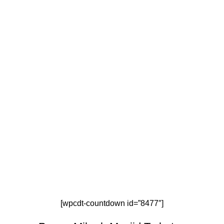
[wpcdt-countdown id=”8477″]