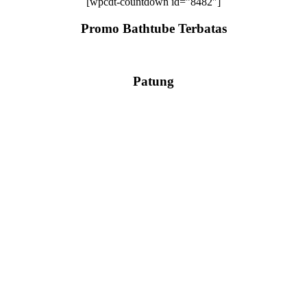
[wpcdt-countdown id=”8482″]
Promo Bathtube Terbatas
Patung