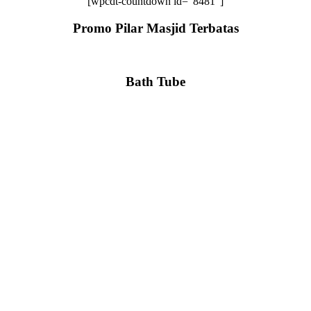
[wpcdt-countdown id=”8481″]
Promo Pilar Masjid Terbatas
Bath Tube