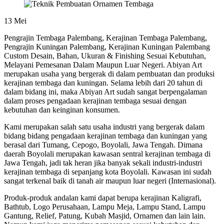
13
Mei
Pengrajin Tembaga Palembang, Kerajinan Tembaga Palembang,
Pengrajin Kuningan Palembang, Kerajinan Kuningan Palembang
Custom Desain, Bahan, Ukuran & Finishing Sesuai Kebutuhan,
Melayani Pemesanan Dalam Maupun Luar Negeri. Abiyan Art
merupakan usaha yang bergerak di dalam pembuatan dan produksi
kerajinan tembaga dan kuningan. Selama lebih dari 20 tahun di
dalam bidang ini, maka Abiyan Art sudah sangat berpengalaman
dalam proses pengadaan kerajinan tembaga sesuai dengan
kebutuhan dan keinginan konsumen.
Kami merupakan salah satu usaha industri yang bergerak dalam
bidang bidang pengadaan kerajinan tembaga dan kuningan yang
berasal dari Tumang, Cepogo, Boyolali, Jawa Tengah. Dimana
daerah Boyolali merupakan kawasan sentral kerajinan tembaga di
Jawa Tengah, jadi tak heran jika banyak sekali industri-industri
kerajinan tembaga di sepanjang kota Boyolali. Kawasan ini sudah
sangat terkenal baik di tanah air maupun luar negeri (Internasional).
Produk-produk andalan kami dapat berupa kerajinan Kaligrafi,
Bathtub, Logo Perusahaan, Lampu Meja, Lampu Stand, Lampu
Gantung, Relief, Patung, Kubah Masjid, Ornamen dan lain lain.