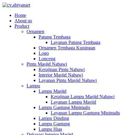
Home
About us
Product
Ornamen
Patung Tembaga
Layanan Patung Tembaga
Ornamen Tembaga Kuningan
Logo
Lonceng
Pintu Masjid Nabawi
Kerajinan Pintu Nabawi
Interior Masjid Nabawi
Layanan Pintu Masjid Nabawi
Lampu
Lampu Masjid
Kerajinan Lampu Masjid Nabawi
Layanan Lampu Masjid
Lampu Gantung Minimalis
Layanan Lampu Gantung Minimalis
Lampu Dinding
Lampu Gantung
Lampu Hias
Dekorasi Interior Masjid