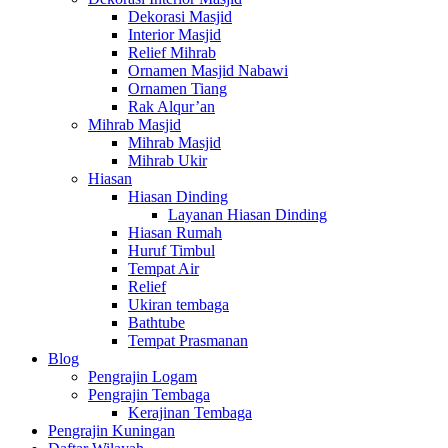
Dekorasi Masjid
Interior Masjid
Relief Mihrab
Ornamen Masjid Nabawi
Ornamen Tiang
Rak Alqur’an
Mihrab Masjid
Mihrab Masjid
Mihrab Ukir
Hiasan
Hiasan Dinding
Layanan Hiasan Dinding
Hiasan Rumah
Huruf Timbul
Tempat Air
Relief
Ukiran tembaga
Bathtube
Tempat Prasmanan
Blog
Pengrajin Logam
Pengrajin Tembaga
Kerajinan Tembaga
Pengrajin Kuningan