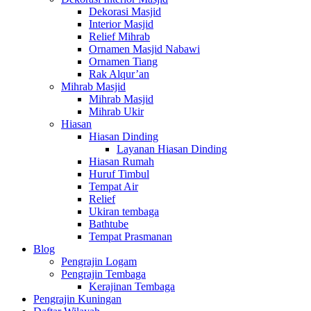
Dekorasi Masjid
Interior Masjid
Relief Mihrab
Ornamen Masjid Nabawi
Ornamen Tiang
Rak Alqur’an
Mihrab Masjid
Mihrab Masjid
Mihrab Ukir
Hiasan
Hiasan Dinding
Layanan Hiasan Dinding
Hiasan Rumah
Huruf Timbul
Tempat Air
Relief
Ukiran tembaga
Bathtube
Tempat Prasmanan
Blog
Pengrajin Logam
Pengrajin Tembaga
Kerajinan Tembaga
Pengrajin Kuningan