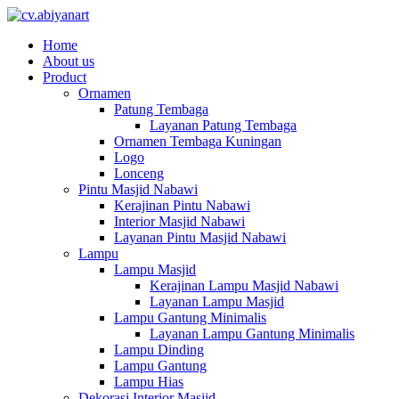
Home
About us
Product
Ornamen
Patung Tembaga
Layanan Patung Tembaga
Ornamen Tembaga Kuningan
Logo
Lonceng
Pintu Masjid Nabawi
Kerajinan Pintu Nabawi
Interior Masjid Nabawi
Layanan Pintu Masjid Nabawi
Lampu
Lampu Masjid
Kerajinan Lampu Masjid Nabawi
Layanan Lampu Masjid
Lampu Gantung Minimalis
Layanan Lampu Gantung Minimalis
Lampu Dinding
Lampu Gantung
Lampu Hias
Dekorasi Interior Masjid