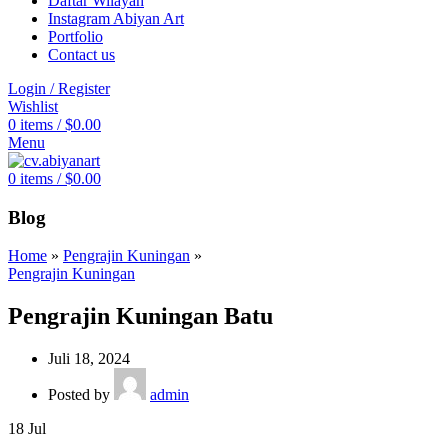
Daftar Wilayah
Instagram Abiyan Art
Portfolio
Contact us
Login / Register
Wishlist
0
items
/
$
0.00
Menu
0
items
/
$
0.00
Blog
Home
»
Pengrajin Kuningan
»
Pengrajin Kuningan
Pengrajin Kuningan Batu
Juli 18, 2024
Posted by
admin
18
Jul