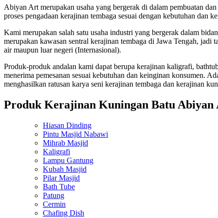
Abiyan Art merupakan usaha yang bergerak di dalam pembuatan dan p
proses pengadaan kerajinan tembaga sesuai dengan kebutuhan dan k
Kami merupakan salah satu usaha industri yang bergerak dalam bida
merupakan kawasan sentral kerajinan tembaga di Jawa Tengah, jadi tak
air maupun luar negeri (Internasional).
Produk-produk andalan kami dapat berupa kerajinan kaligrafi, bathtub
menerima pemesanan sesuai kebutuhan dan keinginan konsumen. Adapu
menghasilkan ratusan karya seni kerajinan tembaga dan kerajinan ku
Produk Kerajinan Kuningan Batu Abiyan 
Hiasan Dinding
Pintu Masjid Nabawi
Mihrab Masjid
Kaligrafi
Lampu Gantung
Kubah Masjid
Pilar Masjid
Bath Tube
Patung
Cermin
Chafing Dish