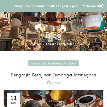
Summer 25% discount on all last year's products home decor
0
Blog
HOME
PENGRAJIN TEMBAGA
,
PENGRAJIN TEMBAGA
PRODUK
Pengrajin Kerajinan Tembaga Jatinegara
Admin
11
MEI