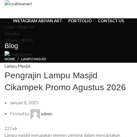
HOME
ABOUT US
PRODUCT
BLOG
PENGRAJIN KUNINGAN
DAFTAR WILAYAH
INSTAGRAM ABIYAN ART
PORTFOLIO
CONTACT US
Login / Register
Wishlist
0
items
/
$
0.00
Blog
Menu
HOME
LAMPU MASJID
0
items
/
$
0.00
Lampu Masjid
Pengrajin Lampu Masjid
Cikampek Promo Agustus 2026
Januari 8, 2025
Posted by
admin
22
Feb
Lampu masjid merupakan elemen penting dalam menciptakan