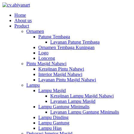
Home
About us
Product
Ornamen
Patung Tembaga
Layanan Patung Tembaga
Ornamen Tembaga Kuningan
Logo
Lonceng
Pintu Masjid Nabawi
Kerajinan Pintu Nabawi
Interior Masjid Nabawi
Layanan Pintu Masjid Nabawi
Lampu
Lampu Masjid
Kerajinan Lampu Masjid Nabawi
Layanan Lampu Masjid
Lampu Gantung Minimalis
Layanan Lampu Gantung Minimalis
Lampu Dinding
Lampu Gantung
Lampu Hias
Dekorasi Interior Masjid