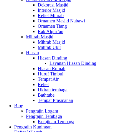
Dekorasi Masjid
Interior Masjid
Relief Mihrab
Ornamen Masjid Nabawi
Ornamen Tiang
Rak Alqur’an
Mihrab Masjid
Mihrab Masjid
Mihrab Ukir
Hiasan
Hiasan Dinding
Layanan Hiasan Dinding
Hiasan Rumah
Huruf Timbul
Tempat Air
Relief
Ukiran tembaga
Bathtube
Tempat Prasmanan
Blog
Pengrajin Logam
Pengrajin Tembaga
Kerajinan Tembaga
Pengrajin Kuningan