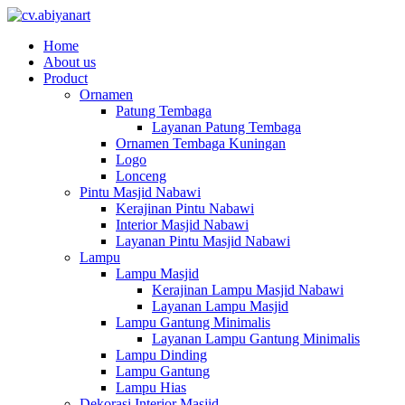
Home
About us
Product
Ornamen
Patung Tembaga
Layanan Patung Tembaga
Ornamen Tembaga Kuningan
Logo
Lonceng
Pintu Masjid Nabawi
Kerajinan Pintu Nabawi
Interior Masjid Nabawi
Layanan Pintu Masjid Nabawi
Lampu
Lampu Masjid
Kerajinan Lampu Masjid Nabawi
Layanan Lampu Masjid
Lampu Gantung Minimalis
Layanan Lampu Gantung Minimalis
Lampu Dinding
Lampu Gantung
Lampu Hias
Dekorasi Interior Masjid