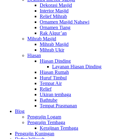
Dekorasi Masjid
Interior Masjid
Relief Mihrab
Ornamen Masjid Nabawi
Ornamen Tiang
Rak Alqur’an
Mihrab Masjid
Mihrab Masjid
Mihrab Ukir
Hiasan
Hiasan Dinding
Layanan Hiasan Dinding
Hiasan Rumah
Huruf Timbul
Tempat Air
Relief
Ukiran tembaga
Bathtube
Tempat Prasmanan
Blog
Pengrajin Logam
Pengrajin Tembaga
Kerajinan Tembaga
Pengrajin Kuningan