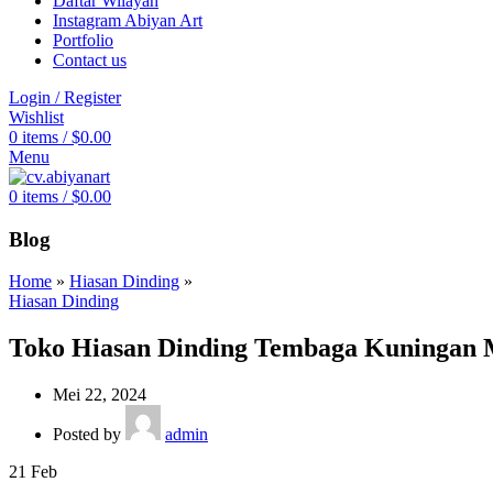
Daftar Wilayah
Instagram Abiyan Art
Portfolio
Contact us
Login / Register
Wishlist
0
items
/
$
0.00
Menu
0
items
/
$
0.00
Blog
Home
»
Hiasan Dinding
»
Hiasan Dinding
Toko Hiasan Dinding Tembaga Kuningan 
Mei 22, 2024
Posted by
admin
21
Feb