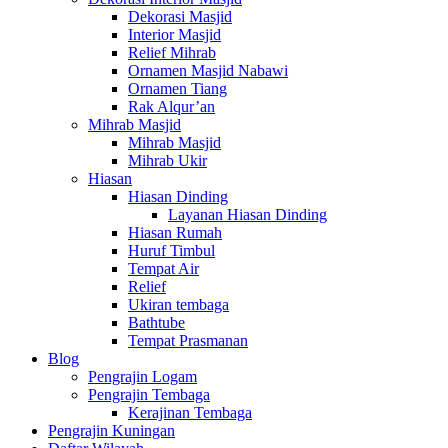
Dekorasi Masjid
Interior Masjid
Relief Mihrab
Ornamen Masjid Nabawi
Ornamen Tiang
Rak Alqur’an
Mihrab Masjid
Mihrab Masjid
Mihrab Ukir
Hiasan
Hiasan Dinding
Layanan Hiasan Dinding
Hiasan Rumah
Huruf Timbul
Tempat Air
Relief
Ukiran tembaga
Bathtube
Tempat Prasmanan
Blog
Pengrajin Logam
Pengrajin Tembaga
Kerajinan Tembaga
Pengrajin Kuningan