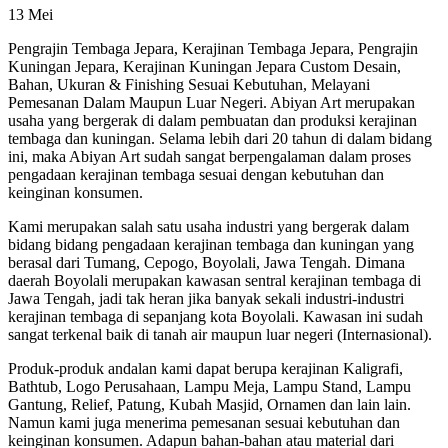
13
Mei
Pengrajin Tembaga Jepara, Kerajinan Tembaga Jepara, Pengrajin
Kuningan Jepara, Kerajinan Kuningan Jepara Custom Desain,
Bahan, Ukuran & Finishing Sesuai Kebutuhan, Melayani
Pemesanan Dalam Maupun Luar Negeri. Abiyan Art merupakan
usaha yang bergerak di dalam pembuatan dan produksi kerajinan
tembaga dan kuningan. Selama lebih dari 20 tahun di dalam bidang
ini, maka Abiyan Art sudah sangat berpengalaman dalam proses
pengadaan kerajinan tembaga sesuai dengan kebutuhan dan
keinginan konsumen.
Kami merupakan salah satu usaha industri yang bergerak dalam
bidang bidang pengadaan kerajinan tembaga dan kuningan yang
berasal dari Tumang, Cepogo, Boyolali, Jawa Tengah. Dimana
daerah Boyolali merupakan kawasan sentral kerajinan tembaga di
Jawa Tengah, jadi tak heran jika banyak sekali industri-industri
kerajinan tembaga di sepanjang kota Boyolali. Kawasan ini sudah
sangat terkenal baik di tanah air maupun luar negeri (Internasional).
Produk-produk andalan kami dapat berupa kerajinan Kaligrafi,
Bathtub, Logo Perusahaan, Lampu Meja, Lampu Stand, Lampu
Gantung, Relief, Patung, Kubah Masjid, Ornamen dan lain lain.
Namun kami juga menerima pemesanan sesuai kebutuhan dan
keinginan konsumen. Adapun bahan-bahan atau material dari