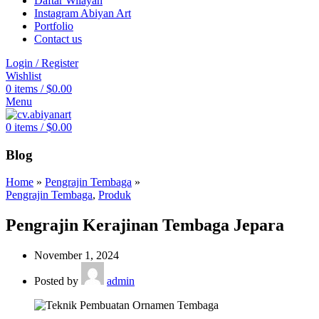
Daftar Wilayah
Instagram Abiyan Art
Portfolio
Contact us
Login / Register
Wishlist
0
items
/
$
0.00
Menu
0
items
/
$
0.00
Blog
Home
»
Pengrajin Tembaga
»
Pengrajin Tembaga
,
Produk
Pengrajin Kerajinan Tembaga Jepara
November 1, 2024
Posted by
admin