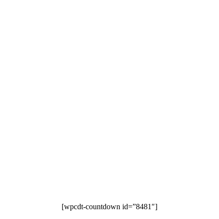
[wpcdt-countdown id=”8481″]