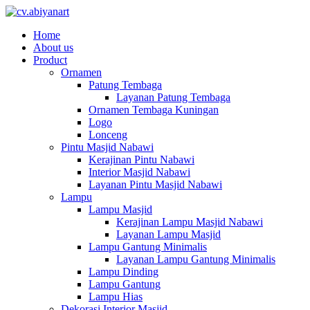
Home
About us
Product
Ornamen
Patung Tembaga
Layanan Patung Tembaga
Ornamen Tembaga Kuningan
Logo
Lonceng
Pintu Masjid Nabawi
Kerajinan Pintu Nabawi
Interior Masjid Nabawi
Layanan Pintu Masjid Nabawi
Lampu
Lampu Masjid
Kerajinan Lampu Masjid Nabawi
Layanan Lampu Masjid
Lampu Gantung Minimalis
Layanan Lampu Gantung Minimalis
Lampu Dinding
Lampu Gantung
Lampu Hias
Dekorasi Interior Masjid