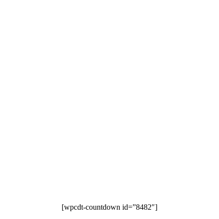
[wpcdt-countdown id=”8482″]