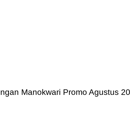
OG
PENGRAJIN KUNINGAN
DAFTAR WILAYAH
INSTAGRAM AB
ingan Manokwari Promo Agustus 2