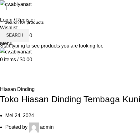
HOME
ABOUT US
PRODUCT
BL
Login / Register
Wishlist
SEARCH
0
items
/
$
0.00
Menu
Start typing to see products you are looking for.
0
items
/
$
0.00
Blog
HOME
HIASAN DINDING
Hiasan Dinding
Toko Hiasan Dinding Tembaga Kun
Mei 24, 2024
Posted by
admin