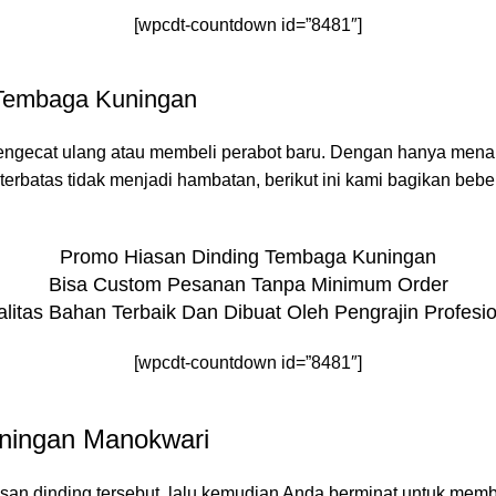
[wpcdt-countdown id=”8481″]
 Tembaga Kuningan
u mengecat ulang atau membeli perabot baru. Dengan hanya me
erbatas tidak menjadi hambatan, berikut ini kami bagikan bebe
Promo Hiasan Dinding Tembaga Kuningan
Bisa Custom Pesanan Tanpa Minimum Order
litas Bahan Terbaik Dan Dibuat Oleh Pengrajin Profesi
[wpcdt-countdown id=”8481″]
uningan Manokwari
san dinding tersebut, lalu kemudian Anda berminat untuk mem