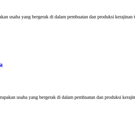
kan usaha yang bergerak di dalam pembuatan dan produksi kerajinan t
a
upakan usaha yang bergerak di dalam pembuatan dan produksi kerajina