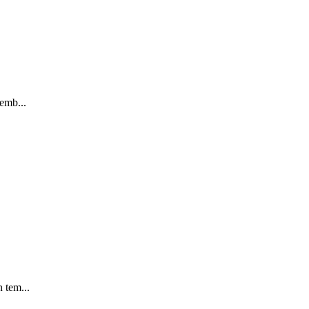
emb...
 tem...