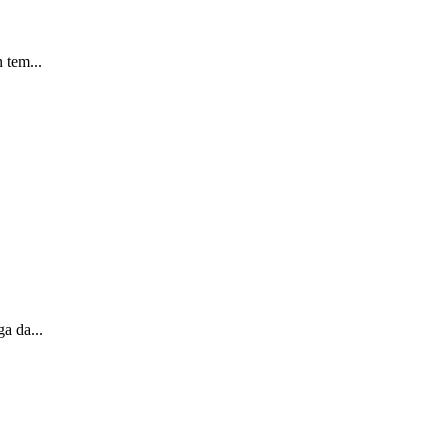
 tem...
a da...