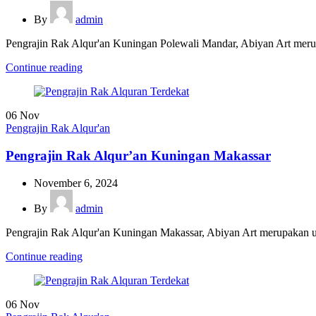
By
admin
Pengrajin Rak Alqur'an Kuningan Polewali Mandar, Abiyan Art merup
Continue reading
06
Nov
Pengrajin Rak Alqur'an
Pengrajin Rak Alqur’an Kuningan Makassar
November 6, 2024
By
admin
Pengrajin Rak Alqur'an Kuningan Makassar, Abiyan Art merupakan us
Continue reading
06
Nov