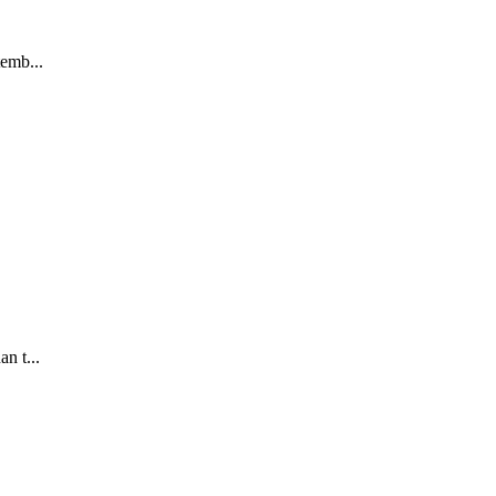
emb...
n t...