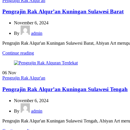
Pengrajin Rak Alqur'an
Pengrajin Rak Alqur’an Kuningan Sulawesi Barat
November 6, 2024
By
admin
Pengrajin Rak Alqur'an Kuningan Sulawesi Barat, Abiyan Art merupa
Continue reading
06
Nov
Pengrajin Rak Alqur'an
Pengrajin Rak Alqur’an Kuningan Sulawesi Tengah
November 6, 2024
By
admin
Pengrajin Rak Alqur'an Kuningan Sulawesi Tengah, Abiyan Art merup