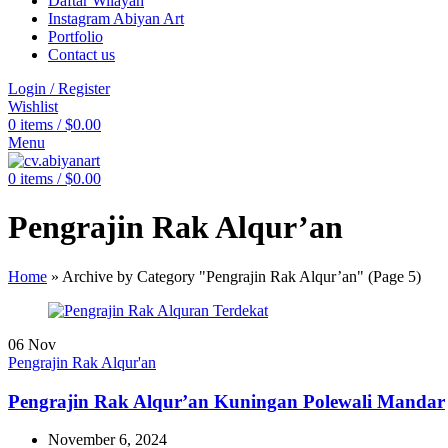
Daftar Wilayah
Instagram Abiyan Art
Portfolio
Contact us
Login / Register
Wishlist
0
items
/
$
0.00
Menu
0
items
/
$
0.00
Pengrajin Rak Alqur’an
Home
»
Archive by Category "Pengrajin Rak Alqur’an"
(Page 5)
06
Nov
Pengrajin Rak Alqur'an
Pengrajin Rak Alqur’an Kuningan Polewali Mandar
November 6, 2024