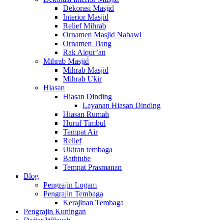
Dekorasi Masjid
Interior Masjid
Relief Mihrab
Ornamen Masjid Nabawi
Ornamen Tiang
Rak Alqur’an
Mihrab Masjid
Mihrab Masjid
Mihrab Ukir
Hiasan
Hiasan Dinding
Layanan Hiasan Dinding
Hiasan Rumah
Huruf Timbul
Tempat Air
Relief
Ukiran tembaga
Bathtube
Tempat Prasmanan
Blog
Pengrajin Logam
Pengrajin Tembaga
Kerajinan Tembaga
Pengrajin Kuningan