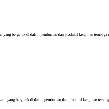
 yang bergerak di dalam pembuatan dan produksi kerajinan tembaga d
aha yang bergerak di dalam pembuatan dan produksi kerajinan tembaga