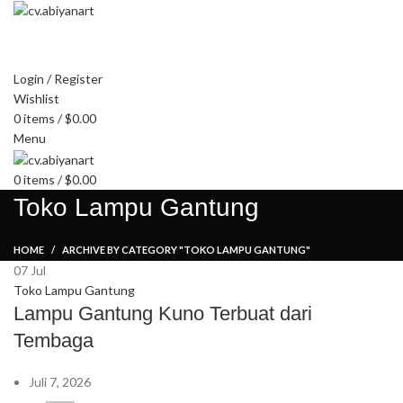
HOME
ABOUT US
PRODUCT
BLOG
PENGRAJIN KUNINGAN
DAFTAR WILAYAH
INSTAGRAM ABIYAN ART
PORTFOLIO
CONTACT US
Login / Register
Wishlist
0
items
/
$
0.00
Menu
0
items
/
$
0.00
Toko Lampu Gantung
HOME
ARCHIVE BY CATEGORY "TOKO LAMPU GANTUNG"
07
Jul
Toko Lampu Gantung
Lampu Gantung Kuno Terbuat dari
Tembaga
Juli 7, 2026