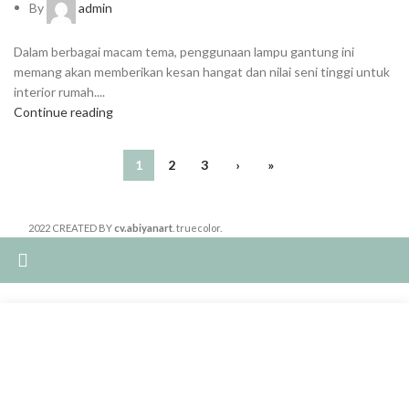
By
admin
Dalam berbagai macam tema, penggunaan lampu gantung ini
memang akan memberikan kesan hangat dan nilai seni tinggi untuk
interior rumah....
Continue reading
1
2
3
›
»
2022 CREATED BY
cv.abiyanart
. truecolor.
Summer 25% discount on all last year's products home decor
Start typing to see products you are looking for.