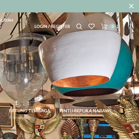
ILAYAH
LOGIN / REGISTER
0
PATUNG TEMBAGA
PINTU REPLIKA NABAWI
4 Products
6 Products