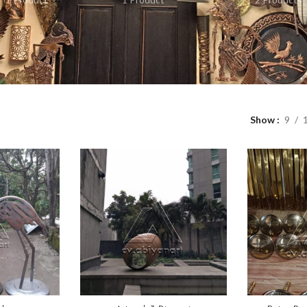
Show
9