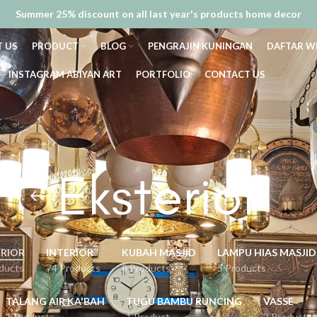
Summer 25% discount on all last year's products home decor
 US
PRODUCT
BLOG
PENGRAJIN KUNINGAN
DAFTAR W
INSTAGRAM ABIYAN ART
PORTFOLIO
CONTACT US
Eksterior
ERIOR
INTERIOR
KUBAH MASJID
LAMPU HIAS MASJID
ducts
74 Products
8 Products
5 Products
TALANG AIR KA'BAH
TUGU BAMBU RUNCING
VASSE
1 Product
1 Product
2 Products