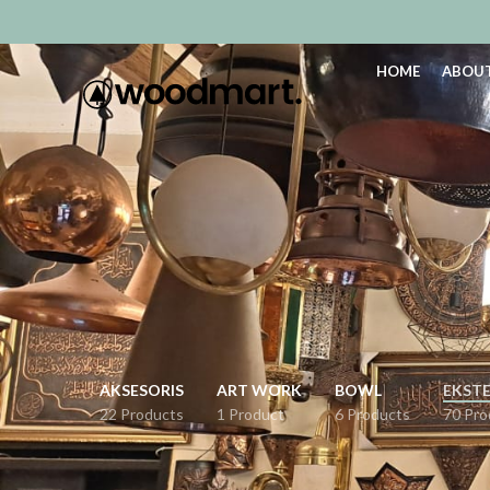
HOME
ABOUT
AKSESORIS
ART WORK
BOWL
EKST
22 Products
1 Product
6 Products
70 Pro