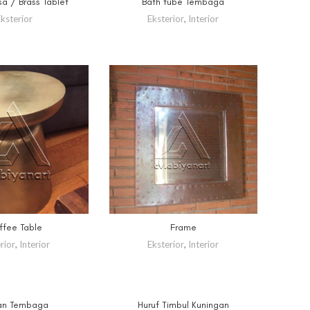
a / Brass Tablet
Bath tube Tembaga
ELENGKAPNYA
BACA SELENGKAPNYA
ksterior
Eksterior
,
Interior
ffee Table
Frame
ELENGKAPNYA
BACA SELENGKAPNYA
rior
,
Interior
Eksterior
,
Interior
an Tembaga
Huruf Timbul Kuningan
ELENGKAPNYA
BACA SELENGKAPNYA