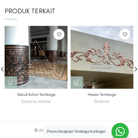
PRODUK TERKAIT
Sabuk Kolom Tembaga
Hiasan Tembaga
Eksterior
,
Interior
Eksterior
2022 CREATED BY
cv.abiyanart
. truecolor.
Promo Kerajinan Tembaga Kuningan