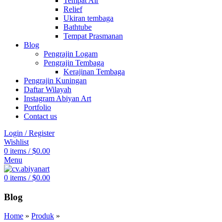
Tempat Air
Relief
Ukiran tembaga
Bathtube
Tempat Prasmanan
Blog
Pengrajin Logam
Pengrajin Tembaga
Kerajinan Tembaga
Pengrajin Kuningan
Daftar Wilayah
Instagram Abiyan Art
Portfolio
Contact us
Login / Register
Wishlist
0
items
/
$
0.00
Menu
0
items
/
$
0.00
Blog
Home
»
Produk
»