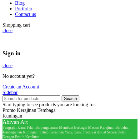
Blog
Portfolio
Contact us
Shopping cart
close
Summer 25% discount on all last year's products home decor
Sign in
close
No account yet?
Create an Account
Sidebar
Search
Start typing to see products you are looking for.
Promo Kerajinan Tembaga
Kuningan
Abiyan Art
Pengrajin Kami Telah Berpengalaman Membuat Berbagai Macam Kerajinan Berbahan
Tembaga dan Kuningan. Setiap Kerajinan Yang Kami Produksi dibuat Secara Detail
Dengan Penuh Ketelitian.