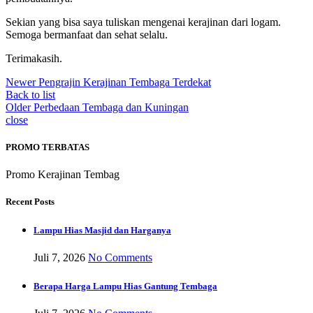
Sekian yang bisa saya tuliskan mengenai kerajinan dari logam.
Semoga bermanfaat dan sehat selalu.
Terimakasih.
Newer
Pengrajin Kerajinan Tembaga Terdekat
Back to list
Older
Perbedaan Tembaga dan Kuningan
close
PROMO TERBATAS
Promo Kerajinan Tembag
Recent Posts
Lampu Hias Masjid dan Harganya
Juli 7, 2026
No Comments
Berapa Harga Lampu Hias Gantung Tembaga