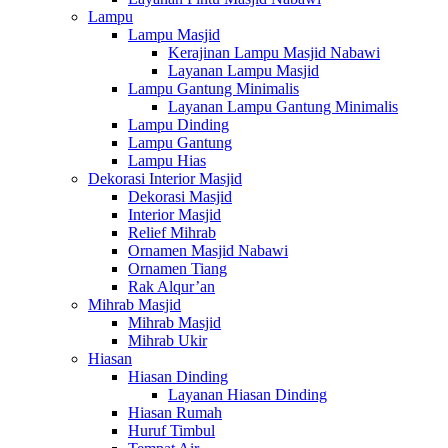
Lampu
Lampu Masjid
Kerajinan Lampu Masjid Nabawi
Layanan Lampu Masjid
Lampu Gantung Minimalis
Layanan Lampu Gantung Minimalis
Lampu Dinding
Lampu Gantung
Lampu Hias
Dekorasi Interior Masjid
Dekorasi Masjid
Interior Masjid
Relief Mihrab
Ornamen Masjid Nabawi
Ornamen Tiang
Rak Alqur’an
Mihrab Masjid
Mihrab Masjid
Mihrab Ukir
Hiasan
Hiasan Dinding
Layanan Hiasan Dinding
Hiasan Rumah
Huruf Timbul