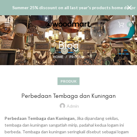
Summer 25% discount on all last year's products home decor
0
Blog
HOME
PRODUK
PRODUK
Perbedaan Tembaga dan Kuningan
Admin
Perbedaan Tembaga dan Kuningan,
Jika dipandang sekilas,
tembaga dan kuningan sangatlah mirip, padahal kedua logam ini
berbeda. Tembaga dan kuningan seringkali disebut sebagai logam