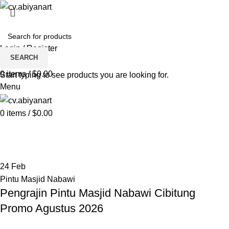
HOME
ABOUT US
PRODUCT
BLOG
PENGRAJIN KUNINGAN
DAFTAR WILAYAH
INSTAGRAM ABIYAN ART
PORTFOLIO
CONTACT US
Login / Register
SEARCH
Wishlist
0
items
/
$
0.00
Start typing to see products you are looking for.
Menu
0
items
/
$
0.00
Pintu Masjid Nabawi
HOME
ARCHIVE BY CATEGORY "PINTU MASJID NABAWI"
24
Feb
Pintu Masjid Nabawi
Pengrajin Pintu Masjid Nabawi Cibitung
Promo Agustus 2026