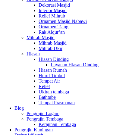
Dekorasi Masjid
Interior Masjid
Relief Mihrab
Ornamen Masjid Nabawi
Ornamen Tiang
Rak Alqur’an
Mihrab Masjid
Mihrab Masjid
Mihrab Ukir
Hiasan
Hiasan Dinding
Layanan Hiasan Dinding
Hiasan Rumah
Huruf Timbul
Tempat Air
Relief
Ukiran tembaga
Bathtube
Tempat Prasmanan
Blog
Pengrajin Logam
Pengrajin Tembaga
Kerajinan Tembaga
Pengrajin Kuningan