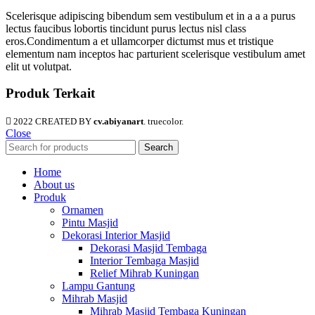
Scelerisque adipiscing bibendum sem vestibulum et in a a a purus
lectus faucibus lobortis tincidunt purus lectus nisl class
eros.Condimentum a et ullamcorper dictumst mus et tristique
elementum nam inceptos hac parturient scelerisque vestibulum amet
elit ut volutpat.
Produk Terkait
2022 CREATED BY
cv.abiyanart
. truecolor.
Close
Search
Home
About us
Produk
Ornamen
Pintu Masjid
Dekorasi Interior Masjid
Dekorasi Masjid Tembaga
Interior Tembaga Masjid
Relief Mihrab Kuningan
Lampu Gantung
Mihrab Masjid
Mihrab Masjid Tembaga Kuningan