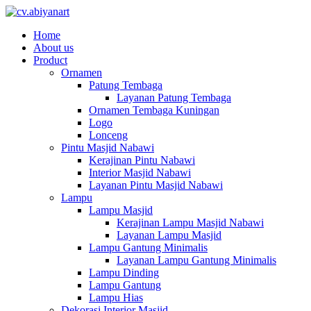
Home
About us
Product
Ornamen
Patung Tembaga
Layanan Patung Tembaga
Ornamen Tembaga Kuningan
Logo
Lonceng
Pintu Masjid Nabawi
Kerajinan Pintu Nabawi
Interior Masjid Nabawi
Layanan Pintu Masjid Nabawi
Lampu
Lampu Masjid
Kerajinan Lampu Masjid Nabawi
Layanan Lampu Masjid
Lampu Gantung Minimalis
Layanan Lampu Gantung Minimalis
Lampu Dinding
Lampu Gantung
Lampu Hias
Dekorasi Interior Masjid