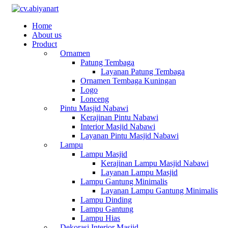
Home
About us
Product
Ornamen
Patung Tembaga
Layanan Patung Tembaga
Ornamen Tembaga Kuningan
Logo
Lonceng
Pintu Masjid Nabawi
Kerajinan Pintu Nabawi
Interior Masjid Nabawi
Layanan Pintu Masjid Nabawi
Lampu
Lampu Masjid
Kerajinan Lampu Masjid Nabawi
Layanan Lampu Masjid
Lampu Gantung Minimalis
Layanan Lampu Gantung Minimalis
Lampu Dinding
Lampu Gantung
Lampu Hias
Dekorasi Interior Masjid