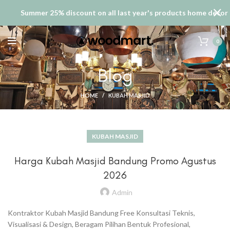
Summer 25% discount on all last year's products home decor
0
Blog
HOME
KUBAH MASJID
KUBAH MASJID
Harga Kubah Masjid Bandung Promo Agustus
2026
Admin
Kontraktor Kubah Masjid Bandung Free Konsultasi Teknis,
Visualisasi & Design, Beragam Pilihan Bentuk Profesional,