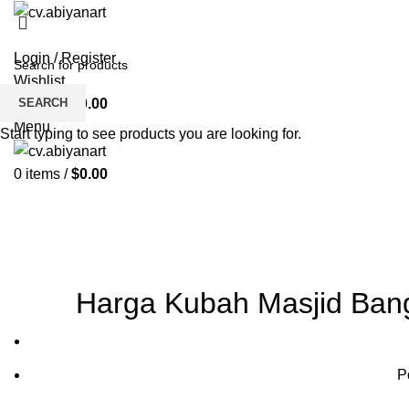
HOME
ABOUT US
PRODUCT
BL
Login / Register
Wishlist
SEARCH
0
items
/
$
0.00
Menu
Start typing to see products you are looking for.
0
items
/
$
0.00
Blog
HOME
KUBAH MASJID
Harga Kubah Masjid Ban
P