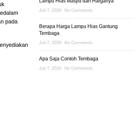
Lampu Hias Masjid dan Harganya
uk
Juli 7, 2026
No Comments
kedalam
an pada
Berapa Harga Lampu Hias Gantung
Tembaga
Juli 7, 2026
No Comments
Menyediakan
Apa Saja Contoh Tembaga
Juli 7, 2026
No Comments