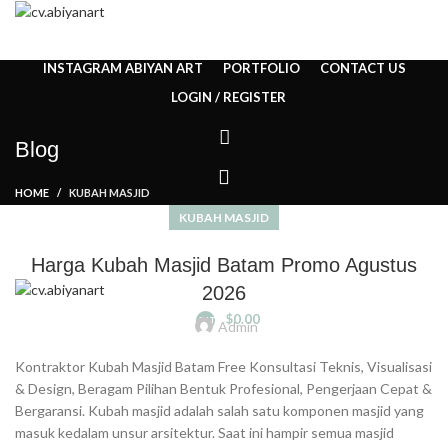
HOME
ABOUT US
PRODUCT
BLOG
PENGRAJIN KUNINGAN
DAFTAR WILAYAH
INSTAGRAM ABIYAN ART
PORTFOLIO
CONTACT US
LOGIN / REGISTER
Blog
HOME
KUBAH MASJID
/
$
0.00
KUBAH MASJID
0
ITEMS
Harga Kubah Masjid Batam Promo Agustus
2026
/
$
0.00
0
ITEMS
Admin
Kontraktor Kubah Masjid Batam Free Konsultasi Teknis, Visualisasi
& Design, Beragam Pilihan Bentuk Profesional, Pengerjaan Cepat &
Bergaransi. Kubah masjid adalah salah satu komponen masjid yang
masuk kedalam unsur arsitektur. Saat ini hampir semua masjid