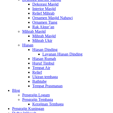
Dekorasi Masjid
Interior Masjid
Relief Mihrab
Ornamen Masjid Nabawi
Ornamen Tiang
Rak Alqur’an
Mihrab Masjid
Mihrab Masjid
Mihrab Ukir
Hiasan
Hiasan Dinding
Layanan Hiasan Dinding
Hiasan Rumah
Huruf Timbul
Tempat Air
Relief
Ukiran tembaga
Bathtube
Tempat Prasmanan
Blog
Pengrajin Logam
Pengrajin Tembaga
Kerajinan Tembaga
Pengrajin Kuningan