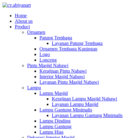
Home
About us
Product
Ornamen
Patung Tembaga
Layanan Patung Tembaga
Ornamen Tembaga Kuningan
Logo
Lonceng
Pintu Masjid Nabawi
Kerajinan Pintu Nabawi
Interior Masjid Nabawi
Layanan Pintu Masjid Nabawi
Lampu
Lampu Masjid
Kerajinan Lampu Masjid Nabawi
Layanan Lampu Masjid
Lampu Gantung Minimalis
Layanan Lampu Gantung Minimalis
Lampu Dinding
Lampu Gantung
Lampu Hias
Dekorasi Interior Masjid