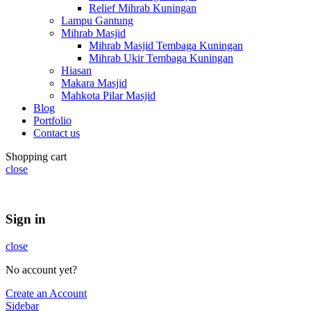
Relief Mihrab Kuningan
Lampu Gantung
Mihrab Masjid
Mihrab Masjid Tembaga Kuningan
Mihrab Ukir Tembaga Kuningan
Hiasan
Makara Masjid
Mahkota Pilar Masjid
Blog
Portfolio
Contact us
Shopping cart
close
Summer 25% discount on all last year's products home decor
Sign in
close
No account yet?
Create an Account
Sidebar