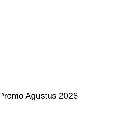
OG
PENGRAJIN KUNINGAN
DAFTAR WILAYAH
INSTAGRAM AB
 Promo Agustus 2026