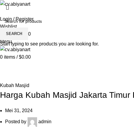
HOME
ABOUT US
PRODUCT
BL
Login / Register
Wishlist
SEARCH
0
items
/
$
0.00
Menu
Start typing to see products you are looking for.
0
items
/
$
0.00
Blog
HOME
KUBAH MASJID
Kubah Masjid
Harga Kubah Masjid Jakarta Timur
Mei 31, 2024
Posted by
admin