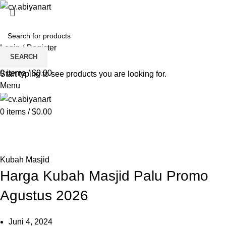
HOME
ABOUT US
PRODUCT
BLOG
PENGRAJIN KUNINGAN
DAFTAR WILAYAH
INSTAGRAM ABIYAN ART
PORTFOLIO
CONTACT US
Login / Register
SEARCH
Wishlist
0
items
/
$
0.00
Start typing to see products you are looking for.
Menu
0
items
/
$
0.00
Blog
HOME
KUBAH MASJID
Kubah Masjid
Harga Kubah Masjid Palu Promo
Agustus 2026
Juni 4, 2024