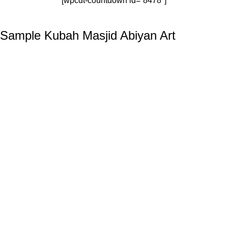
[wpcdt-countdown id=”8478″]
Sample Kubah Masjid Abiyan Art