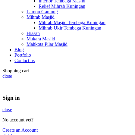
Interior Tembaga Masjid
Relief Mihrab Kuningan
Lampu Gantung
Mihrab Masjid
Mihrab Masjid Tembaga Kuningan
Mihrab Ukir Tembaga Kuningan
Hiasan
Makara Masjid
Mahkota Pilar Masjid
Blog
Portfolio
Contact us
Shopping cart
close
Summer 25% discount on all last year's products home decor
Sign in
close
No account yet?
Create an Account