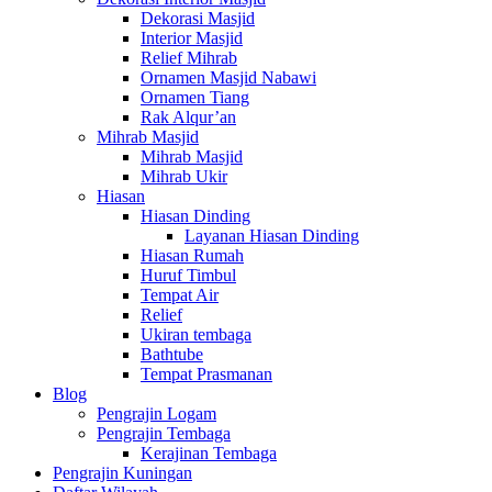
Dekorasi Masjid
Interior Masjid
Relief Mihrab
Ornamen Masjid Nabawi
Ornamen Tiang
Rak Alqur’an
Mihrab Masjid
Mihrab Masjid
Mihrab Ukir
Hiasan
Hiasan Dinding
Layanan Hiasan Dinding
Hiasan Rumah
Huruf Timbul
Tempat Air
Relief
Ukiran tembaga
Bathtube
Tempat Prasmanan
Blog
Pengrajin Logam
Pengrajin Tembaga
Kerajinan Tembaga
Pengrajin Kuningan