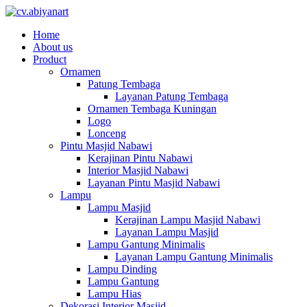
Home
About us
Product
Ornamen
Patung Tembaga
Layanan Patung Tembaga
Ornamen Tembaga Kuningan
Logo
Lonceng
Pintu Masjid Nabawi
Kerajinan Pintu Nabawi
Interior Masjid Nabawi
Layanan Pintu Masjid Nabawi
Lampu
Lampu Masjid
Kerajinan Lampu Masjid Nabawi
Layanan Lampu Masjid
Lampu Gantung Minimalis
Layanan Lampu Gantung Minimalis
Lampu Dinding
Lampu Gantung
Lampu Hias
Dekorasi Interior Masjid