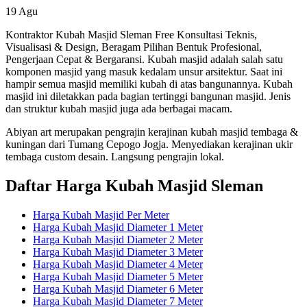
19
Agu
Kontraktor Kubah Masjid Sleman Free Konsultasi Teknis,
Visualisasi & Design, Beragam Pilihan Bentuk Profesional,
Pengerjaan Cepat & Bergaransi. Kubah masjid adalah salah satu
komponen masjid yang masuk kedalam unsur arsitektur. Saat ini
hampir semua masjid memiliki kubah di atas bangunannya. Kubah
masjid ini diletakkan pada bagian tertinggi bangunan masjid. Jenis
dan struktur kubah masjid juga ada berbagai macam.
Abiyan art merupakan pengrajin kerajinan kubah masjid tembaga &
kuningan dari Tumang Cepogo Jogja. Menyediakan kerajinan ukir
tembaga custom desain. Langsung pengrajin lokal.
Daftar Harga Kubah Masjid Sleman
Harga Kubah Masjid Per Meter
Harga Kubah Masjid Diameter 1 Meter
Harga Kubah Masjid Diameter 2 Meter
Harga Kubah Masjid Diameter 3 Meter
Harga Kubah Masjid Diameter 4 Meter
Harga Kubah Masjid Diameter 5 Meter
Harga Kubah Masjid Diameter 6 Meter
Harga Kubah Masjid Diameter 7 Meter