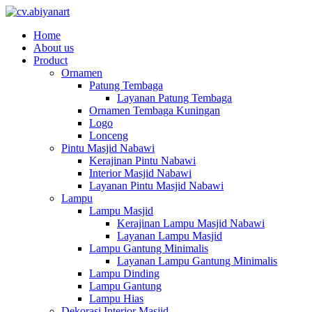
Home
About us
Product
Ornamen
Patung Tembaga
Layanan Patung Tembaga
Ornamen Tembaga Kuningan
Logo
Lonceng
Pintu Masjid Nabawi
Kerajinan Pintu Nabawi
Interior Masjid Nabawi
Layanan Pintu Masjid Nabawi
Lampu
Lampu Masjid
Kerajinan Lampu Masjid Nabawi
Layanan Lampu Masjid
Lampu Gantung Minimalis
Layanan Lampu Gantung Minimalis
Lampu Dinding
Lampu Gantung
Lampu Hias
Dekorasi Interior Masjid