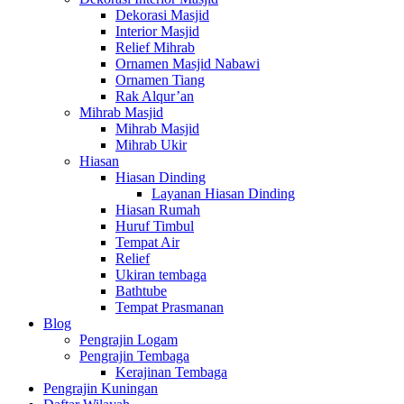
Dekorasi Masjid
Interior Masjid
Relief Mihrab
Ornamen Masjid Nabawi
Ornamen Tiang
Rak Alqur’an
Mihrab Masjid
Mihrab Masjid
Mihrab Ukir
Hiasan
Hiasan Dinding
Layanan Hiasan Dinding
Hiasan Rumah
Huruf Timbul
Tempat Air
Relief
Ukiran tembaga
Bathtube
Tempat Prasmanan
Blog
Pengrajin Logam
Pengrajin Tembaga
Kerajinan Tembaga
Pengrajin Kuningan