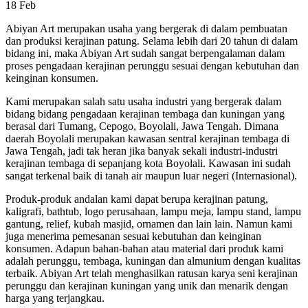
18
Feb
Abiyan Art merupakan usaha yang bergerak di dalam pembuatan
dan produksi kerajinan patung. Selama lebih dari 20 tahun di dalam
bidang ini, maka Abiyan Art sudah sangat berpengalaman dalam
proses pengadaan kerajinan perunggu sesuai dengan kebutuhan dan
keinginan konsumen.
Kami merupakan salah satu usaha industri yang bergerak dalam
bidang bidang pengadaan kerajinan tembaga dan kuningan yang
berasal dari Tumang, Cepogo, Boyolali, Jawa Tengah. Dimana
daerah Boyolali merupakan kawasan sentral kerajinan tembaga di
Jawa Tengah, jadi tak heran jika banyak sekali industri-industri
kerajinan tembaga di sepanjang kota Boyolali. Kawasan ini sudah
sangat terkenal baik di tanah air maupun luar negeri (Internasional).
Produk-produk andalan kami dapat berupa kerajinan patung,
kaligrafi, bathtub, logo perusahaan, lampu meja, lampu stand, lampu
gantung, relief, kubah masjid, ornamen dan lain lain. Namun kami
juga menerima pemesanan sesuai kebutuhan dan keinginan
konsumen. Adapun bahan-bahan atau material dari produk kami
adalah perunggu, tembaga, kuningan dan almunium dengan kualitas
terbaik. Abiyan Art telah menghasilkan ratusan karya seni kerajinan
perunggu dan kerajinan kuningan yang unik dan menarik dengan
harga yang terjangkau.