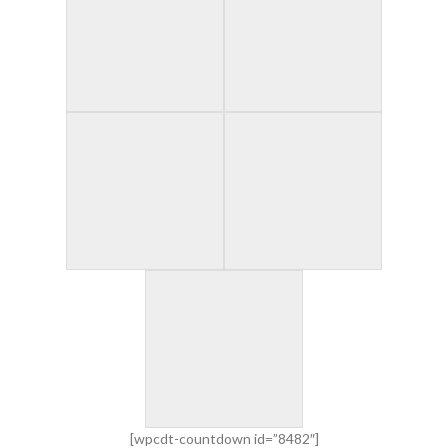
[wpcdt-countdown id=”8482″]