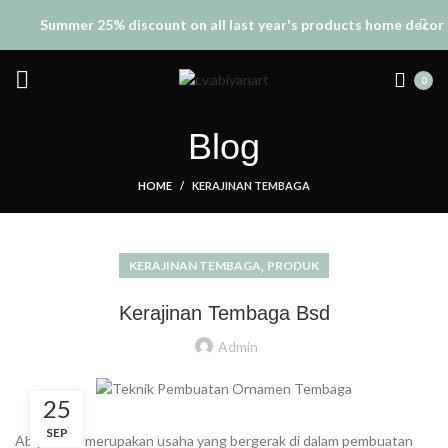
Summer 25% discount on all last year's products home decor
0
Blog
HOME
KERAJINAN TEMBAGA
,
KERAJINAN TEMBAGA
PRODUK
Kerajinan Tembaga Bsd
Admin
25
SEP
Abiyan Art merupakan usaha yang bergerak di dalam pembuatan