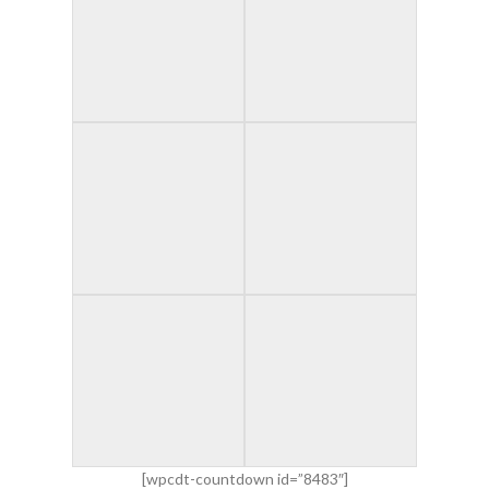
[wpcdt-countdown id=”8483″]