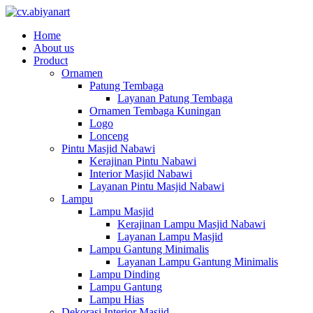
Home
About us
Product
Ornamen
Patung Tembaga
Layanan Patung Tembaga
Ornamen Tembaga Kuningan
Logo
Lonceng
Pintu Masjid Nabawi
Kerajinan Pintu Nabawi
Interior Masjid Nabawi
Layanan Pintu Masjid Nabawi
Lampu
Lampu Masjid
Kerajinan Lampu Masjid Nabawi
Layanan Lampu Masjid
Lampu Gantung Minimalis
Layanan Lampu Gantung Minimalis
Lampu Dinding
Lampu Gantung
Lampu Hias
Dekorasi Interior Masjid