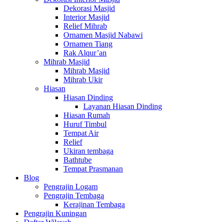
Dekorasi Masjid
Interior Masjid
Relief Mihrab
Ornamen Masjid Nabawi
Ornamen Tiang
Rak Alqur’an
Mihrab Masjid
Mihrab Masjid
Mihrab Ukir
Hiasan
Hiasan Dinding
Layanan Hiasan Dinding
Hiasan Rumah
Huruf Timbul
Tempat Air
Relief
Ukiran tembaga
Bathtube
Tempat Prasmanan
Blog
Pengrajin Logam
Pengrajin Tembaga
Kerajinan Tembaga
Pengrajin Kuningan