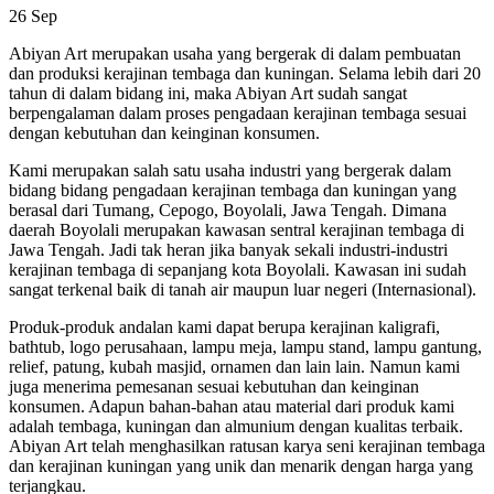
26
Sep
Abiyan Art merupakan usaha yang bergerak di dalam pembuatan
dan produksi kerajinan tembaga dan kuningan. Selama lebih dari 20
tahun di dalam bidang ini, maka Abiyan Art sudah sangat
berpengalaman dalam proses pengadaan kerajinan tembaga sesuai
dengan kebutuhan dan keinginan konsumen.
Kami merupakan salah satu usaha industri yang bergerak dalam
bidang bidang pengadaan kerajinan tembaga dan kuningan yang
berasal dari Tumang, Cepogo, Boyolali, Jawa Tengah. Dimana
daerah Boyolali merupakan kawasan sentral kerajinan tembaga di
Jawa Tengah. Jadi tak heran jika banyak sekali industri-industri
kerajinan tembaga di sepanjang kota Boyolali. Kawasan ini sudah
sangat terkenal baik di tanah air maupun luar negeri (Internasional).
Produk-produk andalan kami dapat berupa kerajinan kaligrafi,
bathtub, logo perusahaan, lampu meja, lampu stand, lampu gantung,
relief, patung, kubah masjid, ornamen dan lain lain. Namun kami
juga menerima pemesanan sesuai kebutuhan dan keinginan
konsumen. Adapun bahan-bahan atau material dari produk kami
adalah tembaga, kuningan dan almunium dengan kualitas terbaik.
Abiyan Art telah menghasilkan ratusan karya seni kerajinan tembaga
dan kerajinan kuningan yang unik dan menarik dengan harga yang
terjangkau.