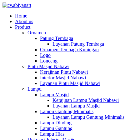
Home
About us
Product
Ornamen
Patung Tembaga
Layanan Patung Tembaga
Ornamen Tembaga Kuningan
Logo
Lonceng
Pintu Masjid Nabawi
Kerajinan Pintu Nabawi
Interior Masjid Nabawi
Layanan Pintu Masjid Nabawi
Lampu
Lampu Masjid
Kerajinan Lampu Masjid Nabawi
Layanan Lampu Masjid
Lampu Gantung Minimalis
Layanan Lampu Gantung Minimalis
Lampu Dinding
Lampu Gantung
Lampu Hias
Dekorasi Interior Masjid